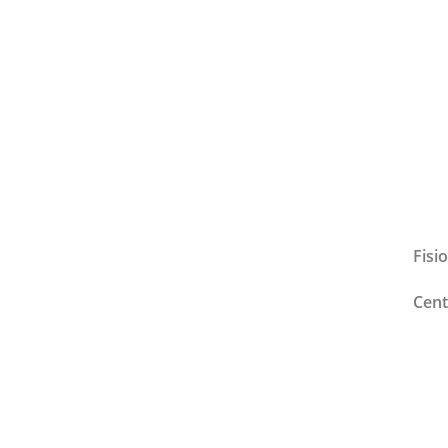
Fisi
Cent
Nutr
Cont
Blog