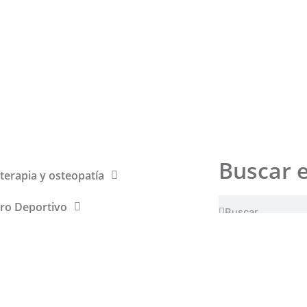
Buscar 
oterapia y osteopatía
ro Deportivo
ición
Sígueno
acta